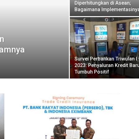
Diperhitungkan di Asean;
Bagaimana Implementasiny
an
hamnya
Survei Perbankan Triwulan I
2023: Penyaluran Kredit Bar
Tumbuh Positif