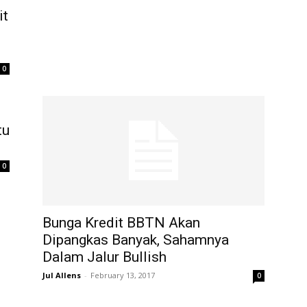
it
0
tu
0
Bunga Kredit BBTN Akan
Dipangkas Banyak, Sahamnya
Dalam Jalur Bullish
Jul Allens
-
February 13, 2017
0