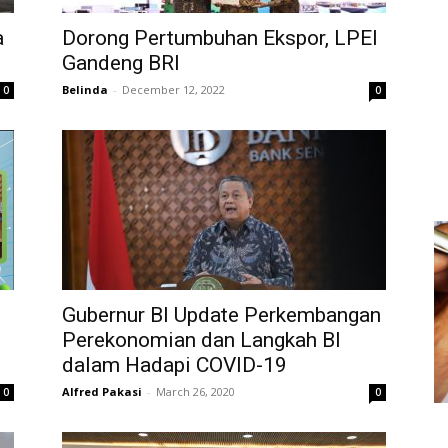
a
Dorong Pertumbuhan Ekspor, LPEI
Gandeng BRI
Belinda
-
December 12, 2022
0
0
Gubernur BI Update Perkembangan
Perekonomian dan Langkah BI
dalam Hadapi COVID-19
Alfred Pakasi
-
March 26, 2020
0
0