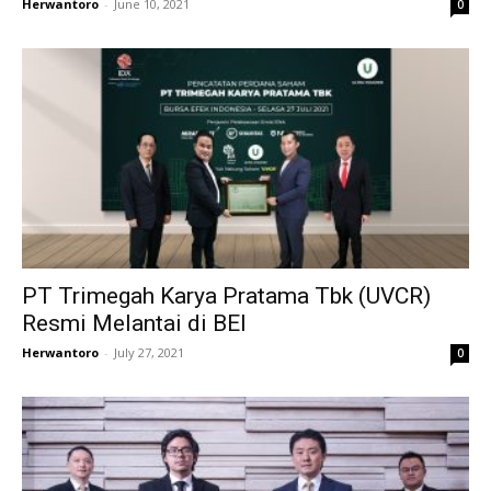
Herwantoro
-
June 10, 2021
0
PT Trimegah Karya Pratama Tbk (UVCR)
Resmi Melantai di BEI
Herwantoro
-
July 27, 2021
0