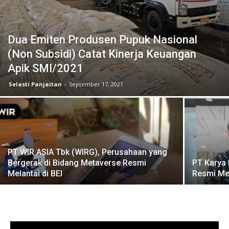
Dua Emiten Produsen Pupuk Nasional
(Non Subsidi) Catat Kinerja Keuangan
Apik SMI/2021
Selasti Panjaitan
-
September 17, 2021
PT WIR ASIA Tbk (WIRG), Perusahaan yang
Bergerak di Bidang Metaverse Resmi
PT Karya
Melantai di BEI
Resmi Mel