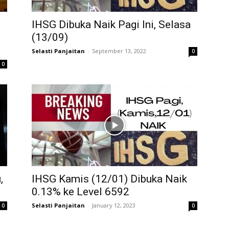
IHSG Dibuka Naik Pagi Ini, Selasa
(13/09)
Selasti Panjaitan
-
September 13, 2022
0
0
,
IHSG Kamis (12/01) Dibuka Naik
0.13% ke Level 6592
Selasti Panjaitan
-
January 12, 2023
0
0