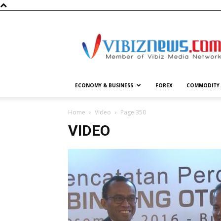
Vibiznews.com
ECONOMY & BUSINESS
FOREX
COMMODITY
Home
Video
Page 350
VIDEO