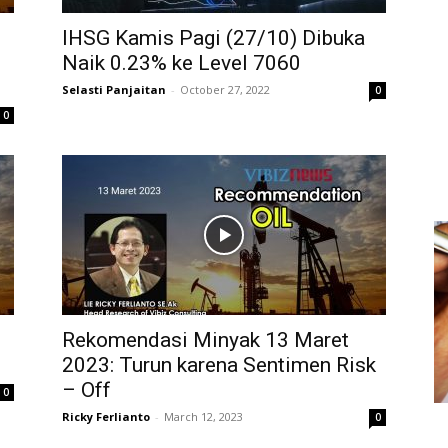
IHSG Kamis Pagi (27/10) Dibuka
Naik 0.23% ke Level 7060
Selasti Panjaitan
-
October 27, 2022
0
0
Rekomendasi Minyak 13 Maret
2023: Turun karena Sentimen Risk
– Off
0
Ricky Ferlianto
-
March 12, 2023
0