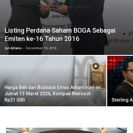
Listing Perdana Saham BOGA Sebagai
Emiten ke-16 Tahun 2016
Jul Allens
-
December 19, 2016
Harga Beli dan Buyback Emas Antam Hari ini
Jumat 13 Maret 2026, Kompak Merosot
Rp21.000
Sterling 