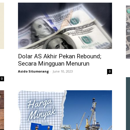
Dolar AS Akhir Pekan Rebound;
Secara Mingguan Menurun
Asido Situmorang
-
June 10, 2023
0
0