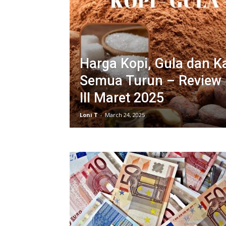
Harga Kopi, Gula dan K
Semua Turun – Review
III Maret 2025
Loni T
-
March 24, 2025