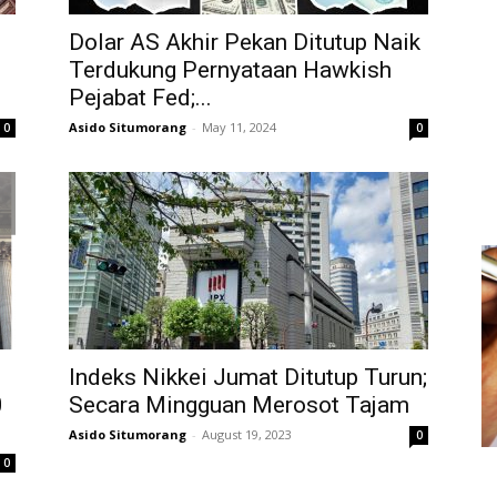
Dolar AS Akhir Pekan Ditutup Naik
Terdukung Pernyataan Hawkish
Pejabat Fed;...
Asido Situmorang
-
May 11, 2024
0
0
Indeks Nikkei Jumat Ditutup Turun;
0
Secara Mingguan Merosot Tajam
Asido Situmorang
-
August 19, 2023
0
0