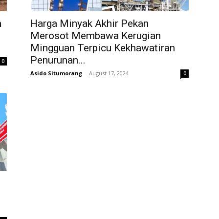
n
Harga Minyak Akhir Pekan
Merosot Membawa Kerugian
Mingguan Terpicu Kekhawatiran
Penurunan...
0
Asido Situmorang
-
August 17, 2024
0