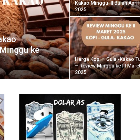
Kakao Minggu III Bulan April
2025
akao
 Minggu ke
Harga Kopi – Gula -Kakao T
– Review Minggu ke III Mare
2025