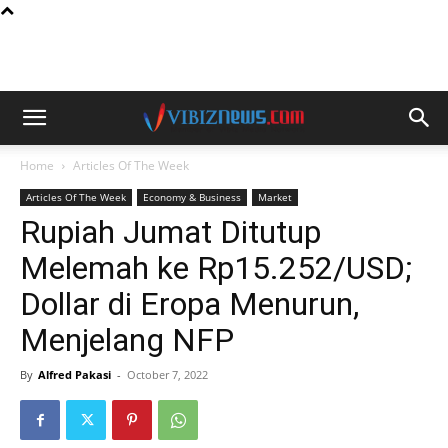
Home
Articles Of The Week
Articles Of The Week
Economy & Business
Market
Rupiah Jumat Ditutup
Melemah ke Rp15.252/USD;
Dollar di Eropa Menurun,
Menjelang NFP
By
Alfred Pakasi
-
October 7, 2022