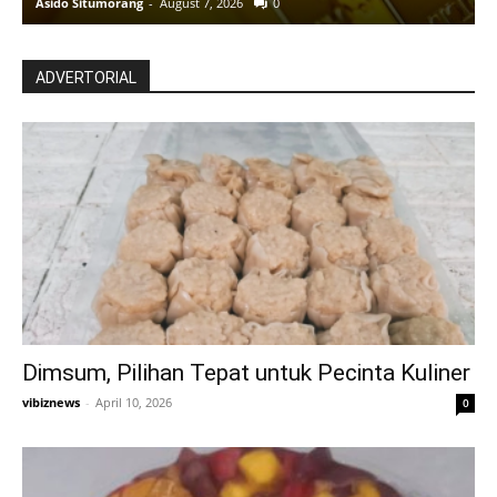
Asido Situmorang
-
August 7, 2026
0
A
ADVERTORIAL
Dimsum, Pilihan Tepat untuk Pecinta Kuliner
vibiznews
-
April 10, 2026
0