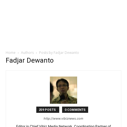
Home
Authors
Posts by Fadjar Dewanto
Fadjar Dewanto
259 POSTS
0 COMMENTS
http://www.vibiznews.com
Editor in Chief Vibiz Media Network, Coordinating Partner of