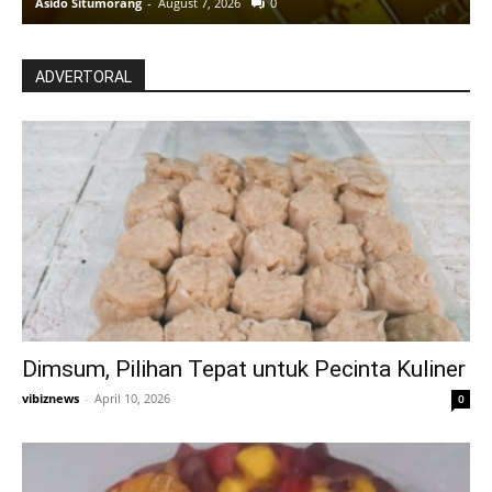
Asido Situmorang
-
August 7, 2026
0
A
ADVERTORAL
Dimsum, Pilihan Tepat untuk Pecinta Kuliner
vibiznews
-
April 10, 2026
0