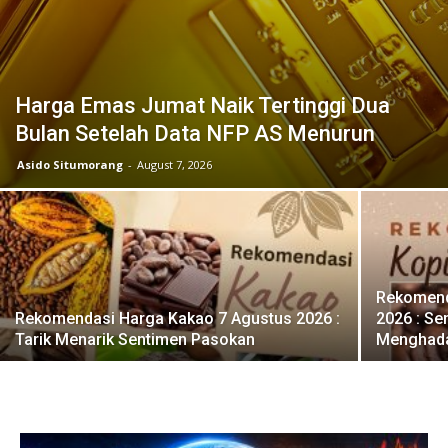
Harga Emas Jumat Naik Tertinggi Dua
Bulan Setelah Data NFP AS Menurun
Asido Situmorang
-
August 7, 2026
Rekomend
Rekomendasi Harga Kakao 7 Agustus 2026 :
2026 : S
Tarik Menarik Sentimen Pasokan
Menghada