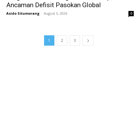
Ancaman Defisit Pasokan Global
Asido Situmorang
-
August 5, 2026
0
1
2
3