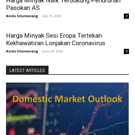
Harga Minyak Naik Terdukung Penurunan
Pasokan AS
Asido Situmorang
-
July 15, 2020
0
Harga Minyak Sesi Eropa Tertekan
Kekhawatiran Lonjakan Coronavirus
Asido Situmorang
-
June 24, 2020
0
LATEST ARTICLES