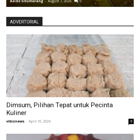
Asido Situmorang
-
August 7, 2026
0
A
ADVERTORIAL
Dimsum, Pilihan Tepat untuk Pecinta
Kuliner
vibiznews
-
April 10, 2026
0