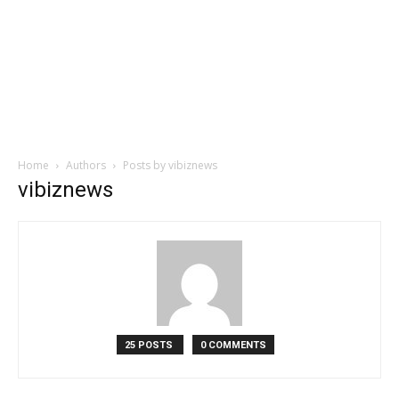
Home
Authors
Posts by vibiznews
vibiznews
25 POSTS
0 COMMENTS