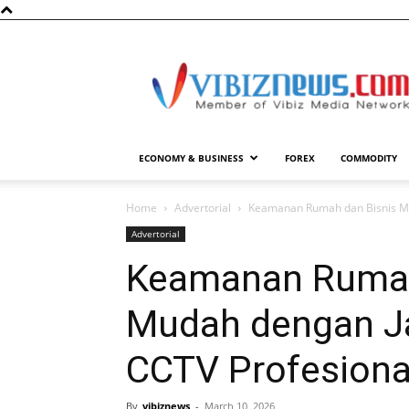
Vibiznews.com
ECONOMY & BUSINESS
FOREX
COMMODITY
Home
Advertorial
Keamanan Rumah dan Bisnis M
Advertorial
Keamanan Rumah
Mudah dengan J
CCTV Profesiona
By
vibiznews
-
March 10, 2026