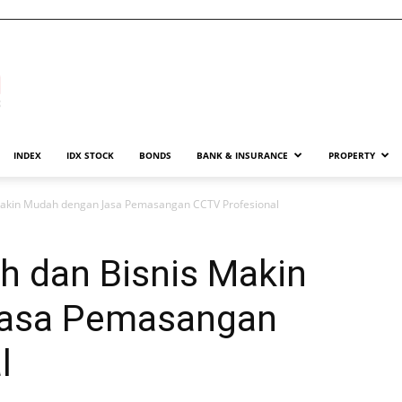
INDEX
IDX STOCK
BONDS
BANK & INSURANCE
PROPERTY
akin Mudah dengan Jasa Pemasangan CCTV Profesional
 dan Bisnis Makin
asa Pemasangan
l