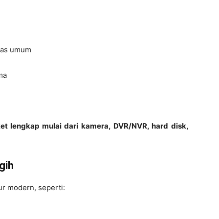
itas umum
ma
t lengkap mulai dari kamera, DVR/NVR, hard disk,
gih
ur modern, seperti: