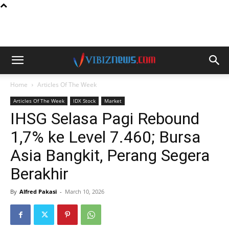
Home
Articles Of The Week
Articles Of The Week
IDX Stock
Market
IHSG Selasa Pagi Rebound
1,7% ke Level 7.460; Bursa
Asia Bangkit, Perang Segera
Berakhir
By
Alfred Pakasi
-
March 10, 2026