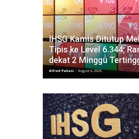
IHSG Kamis Ditutup M
Tipis ke Level 6.344; 
dekat 2 Minggu Terting
Alfred Pakasi
-
August 6, 2026