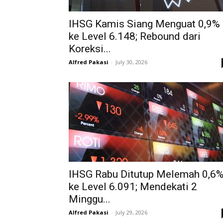
IHSG Kamis Siang Menguat 0,9%
ke Level 6.148; Rebound dari
Koreksi...
Alfred Pakasi
-
July 30, 2026
IHSG Rabu Ditutup Melemah 0,6
ke Level 6.091; Mendekati 2
Minggu...
Alfred Pakasi
-
July 29, 2026