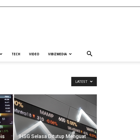
TECH
VIDEO
VIBIZMEDIA
LATEST
is
IHSG Selasa Ditutup Menguat