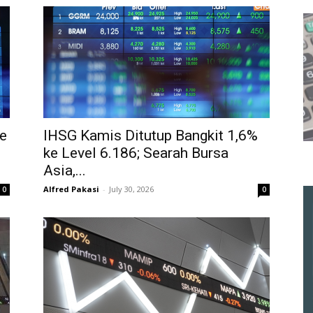
e
IHSG Kamis Ditutup Bangkit 1,6%
ke Level 6.186; Searah Bursa
Asia,...
Alfred Pakasi
-
July 30, 2026
0
0