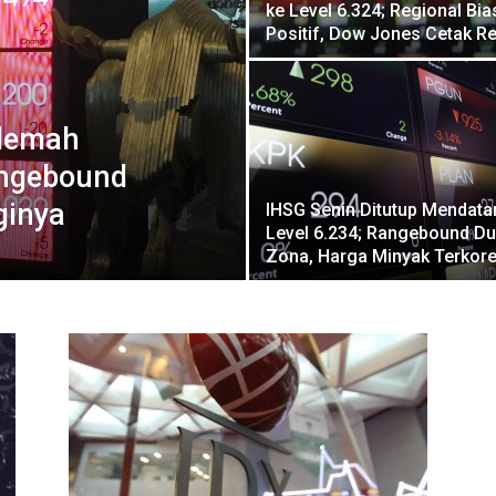
ke Level 6.324; Regional Bia
Positif, Dow Jones Cetak R
elemah
Rangebound
ginya
IHSG Senin Ditutup Mendata
Level 6.234; Rangebound D
Zona, Harga Minyak Terkore