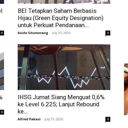
l
BEI Tetapkan Saham Berbasis
Hijau (Green Equity Designation)
untuk Perkuat Pendanaan...
Asido Situmorang
-
July 31, 2026
0
0
%
IHSG Jumat Siang Menguat 0,6%
ke Level 6.225; Lanjut Rebound
ke...
0
Alfred Pakasi
-
July 31, 2026
0