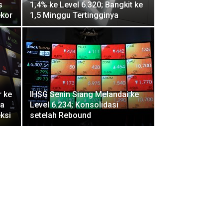
s
1,4% ke Level 6.320; Bangkit ke
ekor
1,5 Minggu Tertingginya
r ke
IHSG Senin Siang Melandai ke
ua
Level 6.234; Konsolidasi
ksi
setelah Rebound