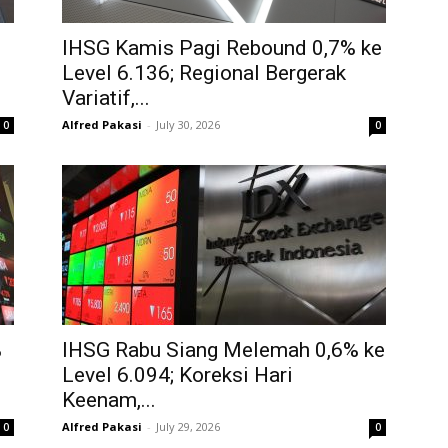
IHSG Kamis Pagi Rebound 0,7% ke
Level 6.136; Regional Bergerak
Variatif,...
Alfred Pakasi
-
July 30, 2026
0
0
%
IHSG Rabu Siang Melemah 0,6% ke
Level 6.094; Koreksi Hari
Keenam,...
Alfred Pakasi
-
July 29, 2026
0
0