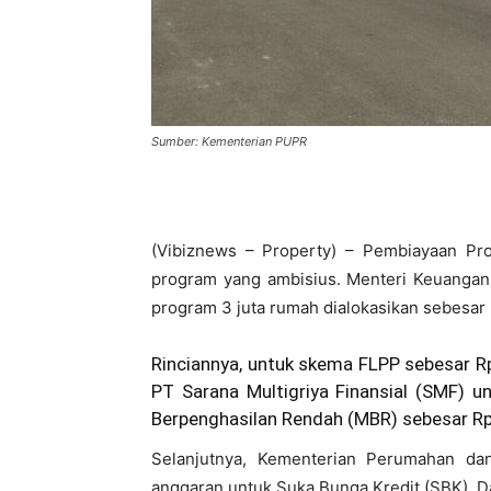
Sumber: Kementerian PUPR
(Vibiznews – Property) – Pembiayaan P
program yang ambisius. Menteri Keuangan
program 3 juta rumah dialokasikan sebesar R
Rinciannya, untuk skema FLPP sebesar Rp 
PT Sarana Multigriya Finansial (SMF) 
Berpenghasilan Rendah (MBR) sebesar Rp 6
Selanjutnya, Kementerian Perumahan da
anggaran untuk Suka Bunga Kredit (SBK). 