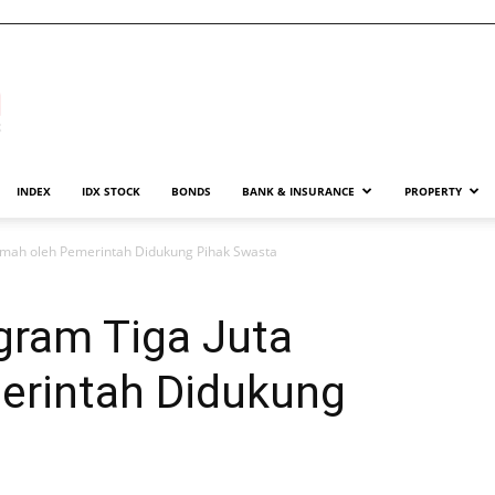
INDEX
IDX STOCK
BONDS
BANK & INSURANCE
PROPERTY
mah oleh Pemerintah Didukung Pihak Swasta
ram Tiga Juta
erintah Didukung