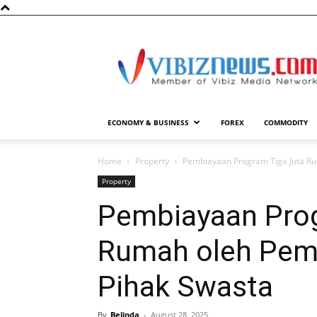
Vibiznews.com
ECONOMY & BUSINESS
FOREX
COMMODITY
Home
Property
Pembiayaan Program Tiga Juta Ru
Property
Pembiayaan Prog
Rumah oleh Pem
Pihak Swasta
By
Belinda
-
August 28, 2025