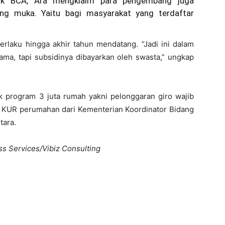
ank BCA, Ara mengklaim para pengembang juga
g muka. Yaitu bagi masyarakat yang terdaftar
laku hingga akhir tahun mendatang. “Jadi ini dalam
ma, tapi subsidinya dibayarkan oleh swasta,” ungkap
k program 3 juta rumah yakni pelonggaran giro wajib
 KUR perumahan dari Kementerian Koordinator Bidang
tara.
ss Services/Vibiz Consulting