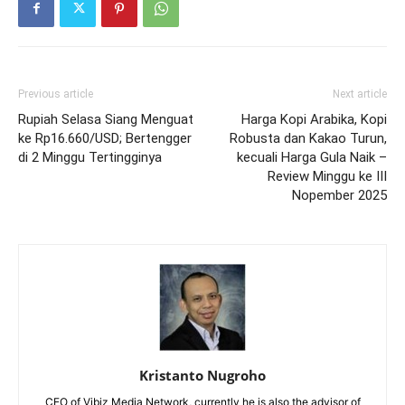
Previous article
Next article
Rupiah Selasa Siang Menguat
Harga Kopi Arabika, Kopi
ke Rp16.660/USD; Bertengger
Robusta dan Kakao Turun,
di 2 Minggu Tertingginya
kecuali Harga Gula Naik –
Review Minggu ke III
Nopember 2025
Kristanto Nugroho
CEO of Vibiz Media Network, currently he is also the advisor of