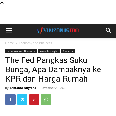
Home
Economy and Business
Economy and Business
News & Insight
Property
The Fed Pangkas Suku
Bunga, Apa Dampaknya ke
KPR dan Harga Rumah
By
Kristanto Nugroho
-
November 25, 2025