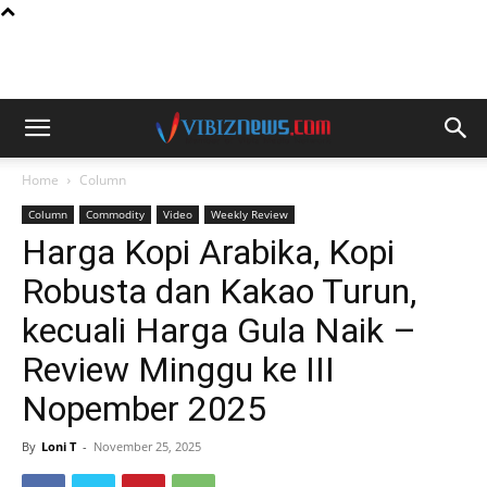
Home
Column
Column
Commodity
Video
Weekly Review
Harga Kopi Arabika, Kopi
Robusta dan Kakao Turun,
kecuali Harga Gula Naik –
Review Minggu ke III
Nopember 2025
By
Loni T
-
November 25, 2025