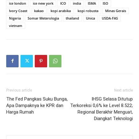
ice london
ice new york
ICO
india
ISMA
ISO
Ivory Coast
kakao
kopi arabika
kopi robusta
Minas Gerais
Nigeria
Somar Meterologia
thailand
Unica
USDA-FAS
vietnam
Previous article
Next article
The Fed Pangkas Suku Bunga,
IHSG Selasa Ditutup
Apa Dampaknya ke KPR dan
Terkoreksi 0,6% ke Level 8.522;
Harga Rumah
Regional Berakhir Menguat,
Diangkat Teknologi