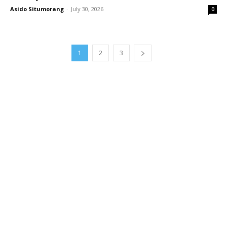
Asido Situmorang
-
July 30, 2026
0
1
2
3