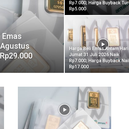
Rp7.000; Harga Buyback Tur
Rp5.000
k Emas
 Agustus
Harga Beli Emas Antam Hari 
 Rp29.000
Jumat 31 Juli 2026 Naik
Rp7.000; Harga Buyback Nai
Rp17.000