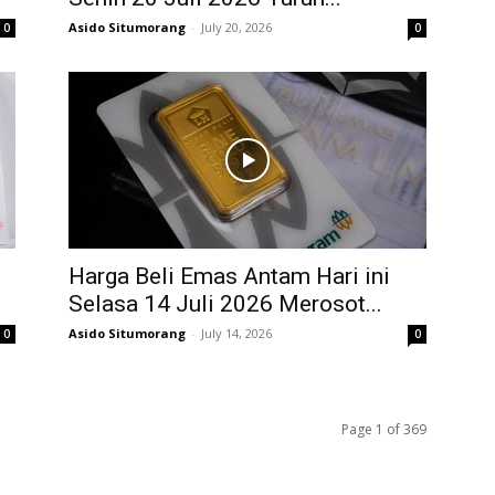
Asido Situmorang
-
July 20, 2026
0
0
Harga Beli Emas Antam Hari ini
Selasa 14 Juli 2026 Merosot...
Asido Situmorang
-
July 14, 2026
0
0
Page 1 of 369