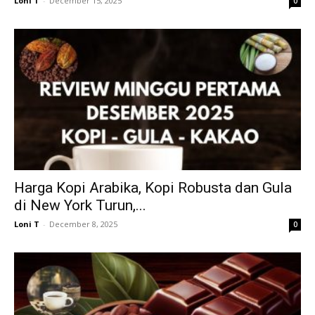
Loni T
-
December 15, 2025
0
Harga Kopi Arabika, Kopi Robusta dan Gula
di New York Turun,...
Loni T
-
December 8, 2025
0