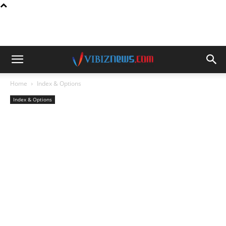
Home
Index & Options
Index & Options