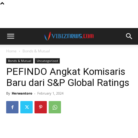
Home
Bonds & Mutual
Bonds & Mutual
Uncategorized
PEFINDO Angkat Komisaris
Baru dari S&P Global Ratings
By
Herwantoro
-
February 1, 2024