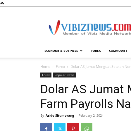
Vibiznews.com
ECONOMY & BUSINESS
FOREX
COMMODITY
Home
Forex
Dolar AS Jumat Menguat Setelah Non 
Forex
Popular News
Dolar AS Jumat 
Farm Payrolls Na
By
Asido Situmorang
-
February 2, 2024