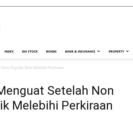
INDEX
IDX STOCK
BONDS
BANK & INSURANCE
PROPERTY
Farm Payrolls Naik Melebihi Perkiraan
Menguat Setelah Non
ik Melebihi Perkiraan