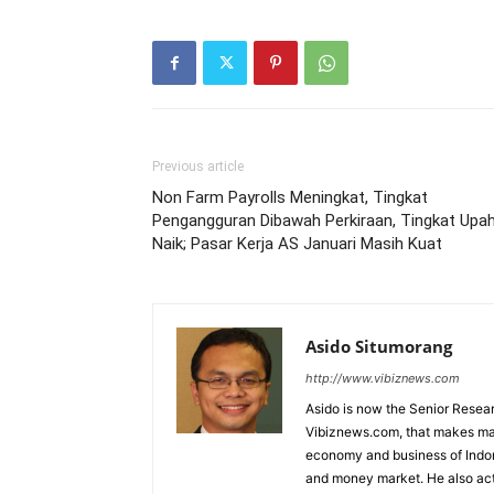
Previous article
Non Farm Payrolls Meningkat, Tingkat
Pengangguran Dibawah Perkiraan, Tingkat Upa
Naik; Pasar Kerja AS Januari Masih Kuat
Asido Situmorang
http://www.vibiznews.com
Asido is now the Senior Resear
Vibiznews.com, that makes mar
economy and business of Indone
and money market. He also acti