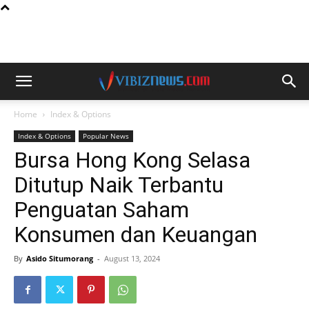
Home
Index & Options
Index & Options
Popular News
Bursa Hong Kong Selasa
Ditutup Naik Terbantu
Penguatan Saham
Konsumen dan Keuangan
By
Asido Situmorang
-
August 13, 2024