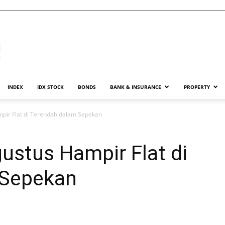
INDEX
IDX STOCK
BONDS
BANK & INSURANCE
PROPERTY
pir Flat di Terendah dalam Sepekan
ustus Hampir Flat di
 Sepekan