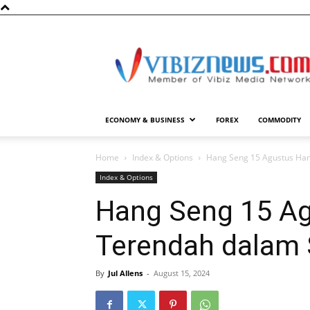
Vibiznews.com
ECONOMY & BUSINESS
FOREX
COMMODITY
Home
Index & Options
Hang Seng 15 Agustus Ham
Index & Options
Hang Seng 15 Ag
Terendah dalam
By
Jul Allens
-
August 15, 2024