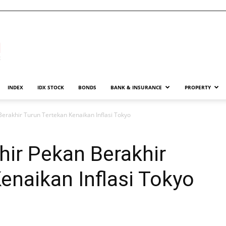
INDEX
IDX STOCK
BONDS
BANK & INSURANCE
PROPERTY
erakhir Turun Tertekan Kenaikan Inflasi Tokyo
ir Pekan Berakhir
enaikan Inflasi Tokyo