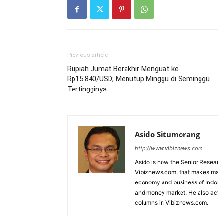
Previous article
Rupiah Jumat Berakhir Menguat ke
Rp15.840/USD; Menutup Minggu di Seminggu
Tertingginya
Asido Situmorang
http://www.vibiznews.com
Asido is now the Senior Resear
Vibiznews.com, that makes mar
economy and business of Indone
and money market. He also acti
columns in Vibiznews.com.