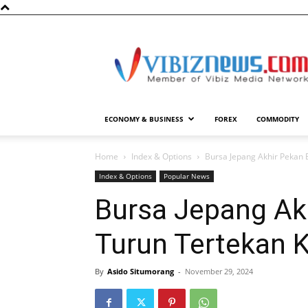
Vibiznews.com
ECONOMY & BUSINESS
FOREX
COMMODITY
Home
Index & Options
Bursa Jepang Akhir Pekan B
Index & Options
Popular News
Bursa Jepang Akh
Turun Tertekan K
By
Asido Situmorang
-
November 29, 2024