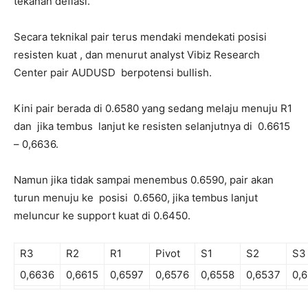
tekanan deflasi.
Secara teknikal pair terus mendaki mendekati posisi
resisten kuat , dan menurut analyst Vibiz Research
Center pair AUDUSD berpotensi bullish.
Kini pair berada di 0.6580 yang sedang melaju menuju R1
dan jika tembus lanjut ke resisten selanjutnya di 0.6615
– 0,6636.
Namun jika tidak sampai menembus 0.6590, pair akan
turun menuju ke posisi 0.6560, jika tembus lanjut
meluncur ke support kuat di 0.6450.
R3
R2
R1
Pivot
S1
S2
S3
0,6636
0,6615
0,6597
0,6576
0,6558
0,6537
0,