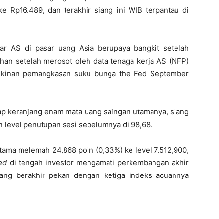
e Rp16.489, dan terakhir siang ini WIB terpantau di
lar AS di pasar uang Asia berupaya bangkit setelah
tahan setelah merosot oleh data tenaga kerja AS (NFP)
inan pemangkasan suku bunga the Fed September
dap keranjang enam mata uang saingan utamanya, siang
kan level penutupan sesi sebelumnya di 98,68.
rtama melemah 24,868 poin (0,33%) ke level 7.512,900,
ed
di tengah investor mengamati perkembangan akhir
ang berakhir pekan dengan ketiga indeks acuannya