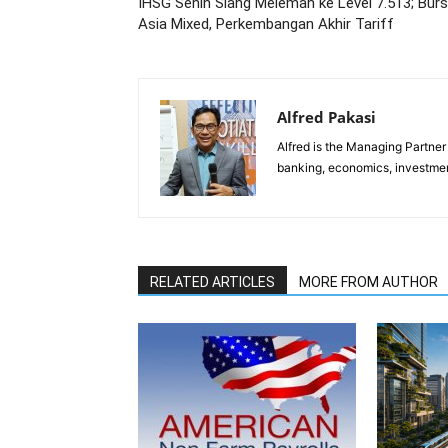
IHSG Senin Siang Melemah ke Level 7.513; Bur
Asia Mixed, Perkembangan Akhir Tariff
Alfred Pakasi
Alfred is the Managing Partner 
banking, economics, investment
RELATED ARTICLES
MORE FROM AUTHOR