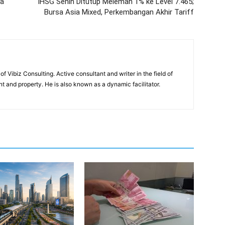
sa
IHSG Senin Ditutup Melemah 1% ke Level 7.465;
Bursa Asia Mixed, Perkembangan Akhir Tariff
of Vibiz Consulting. Active consultant and writer in the field of
 and property. He is also known as a dynamic facilitator.