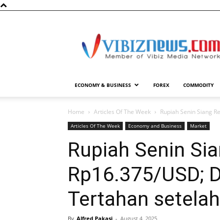
Vibiznews.com
ECONOMY & BUSINESS
FOREX
COMMODITY
Home
Articles Of The Week
Rupiah Senin Siang Re
Articles Of The Week
Economy and Business
Market
Rupiah Senin Si
Rp16.375/USD; Do
Tertahan setelah
By
Alfred Pakasi
-
August 4, 2025