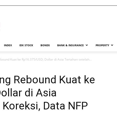
INDEX
IDX STOCK
BONDS
BANK & INSURANCE
PROPERTY
bound Kuat ke Rp16.375/USD; Dollar di Asia Tertahan setelah...
ang Rebound Kuat ke
llar di Asia
 Koreksi, Data NFP