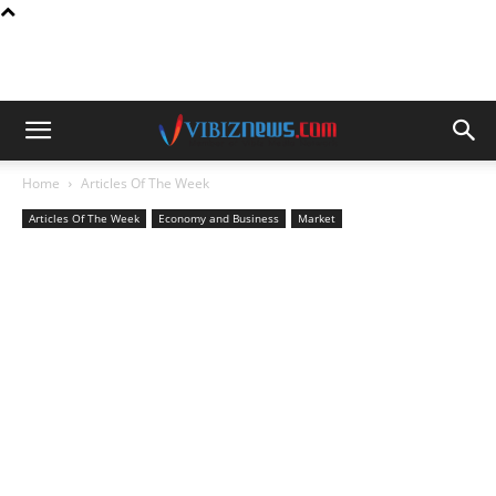
Home
Articles Of The Week
Articles Of The Week
Economy and Business
Market