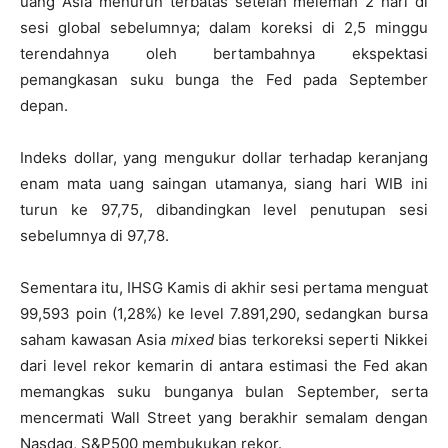
uang Asia menurun terbatas setelah melemah 2 hari di
sesi global sebelumnya; dalam koreksi di 2,5 minggu
terendahnya oleh bertambahnya ekspektasi
pemangkasan suku bunga the Fed pada September
depan.
Indeks dollar, yang mengukur dollar terhadap keranjang
enam mata uang saingan utamanya, siang hari WIB ini
turun ke 97,75, dibandingkan level penutupan sesi
sebelumnya di 97,78.
Sementara itu, IHSG Kamis di akhir sesi pertama menguat
99,593 poin (1,28%) ke level 7.891,290, sedangkan bursa
saham kawasan Asia
mixed
bias terkoreksi seperti Nikkei
dari level rekor kemarin di antara estimasi the Fed akan
memangkas suku bunganya bulan September, serta
mencermati Wall Street yang berakhir semalam dengan
Nasdaq, S&P500 membukukan rekor.