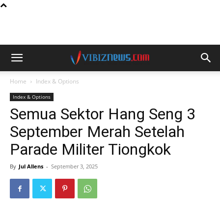
Home
Index & Options
Index & Options
Semua Sektor Hang Seng 3
September Merah Setelah
Parade Militer Tiongkok
By
Jul Allens
-
September 3, 2025