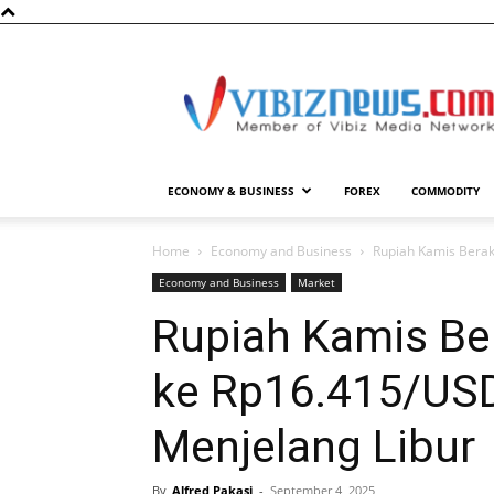
Vibiznews.com
ECONOMY & BUSINESS
FOREX
COMMODITY
Home
Economy and Business
Rupiah Kamis Berak
Economy and Business
Market
Rupiah Kamis Be
ke Rp16.415/USD
Menjelang Libur
By
Alfred Pakasi
-
September 4, 2025