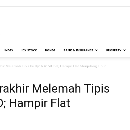
INDEX
IDX STOCK
BONDS
BANK & INSURANCE
PROPERTY
hir Melemah Tipis ke Rp16.415/USD; Hampir Flat Menjelang Libur
rakhir Melemah Tipis
; Hampir Flat