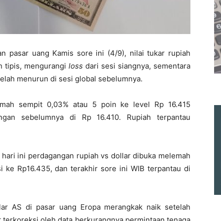
 pasar uang Kamis sore ini (4/9), nilai tukar rupiah
h tipis, mengurangi
loss
dari sesi siangnya, sementara
telah menurun di sesi global sebelumnya.
emah sempit 0,03% atau 5 poin ke level Rp 16.415
angan sebelumnya di Rp 16.410. Rupiah terpantau
 hari ini perdagangan rupiah vs dollar dibuka melemah
 ke Rp16.435, dan terakhir sore ini WIB terpantau di
lar AS di pasar uang Eropa merangkak naik setelah
 terkoreksi oleh data berkurangnya permintaan tenaga