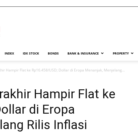
INDEX
IDX STOCK
BONDS
BANK & INSURANCE
PROPERTY
ir Hampir Flat ke Rp16.458/USD; Dollar di Eropa Menanjak, Menjelang...
akhir Hampir Flat ke
llar di Eropa
ng Rilis Inflasi