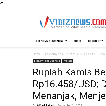
Vibiznews.com
ECONOMY & BUSINESS
FOREX
COMMODITY
Home
Economy and Business
Rupiah Kamis Berakh
Economy and Business
Market
Rupiah Kamis Ber
Rp16.458/USD; Do
Menanjak, Menjela
By
Alfred Pakasi
-
September 11, 2025