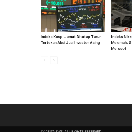
Indeks Kospi Jumat Ditutup Turun
Indeks Nikk
Tertekan Aksi Jual Investor Asing
Melemah; S
Merosot
© VIBIZNEWS. ALL RIGHTS RESERVED.