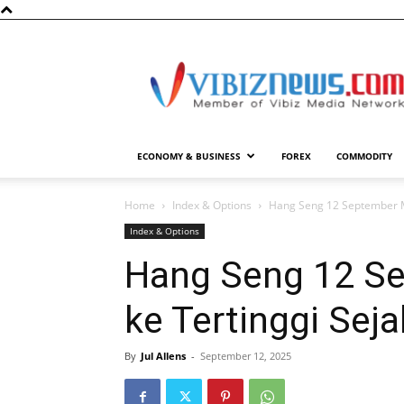
Vibiznews.com
ECONOMY & BUSINESS
FOREX
COMMODITY
Home
Index & Options
Hang Seng 12 September M
Index & Options
Hang Seng 12 S
ke Tertinggi Sej
By
Jul Allens
-
September 12, 2025