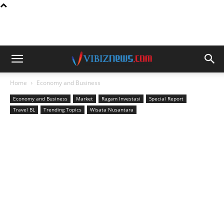
Home
Economy and Business
Economy and Business
Market
Ragam Investasi
Special Report
Travel BL
Trending Topics
Wisata Nusantara