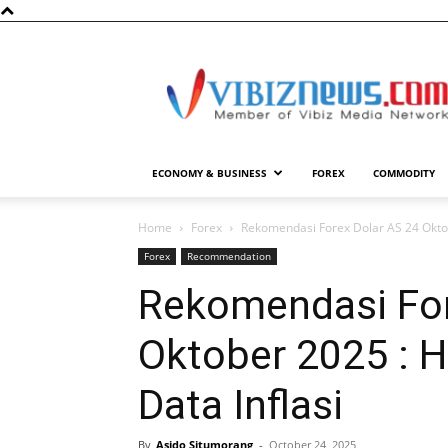
Vibiznews.com
ECONOMY & BUSINESS
FOREX
COMMODITY
Home
Forex
Rekomendasi Forex Dolar AS 24 Okto
Forex
Recommendation
Rekomendasi For
Oktober 2025 : 
Data Inflasi
By
Asido Situmorang
-
October 24, 2025