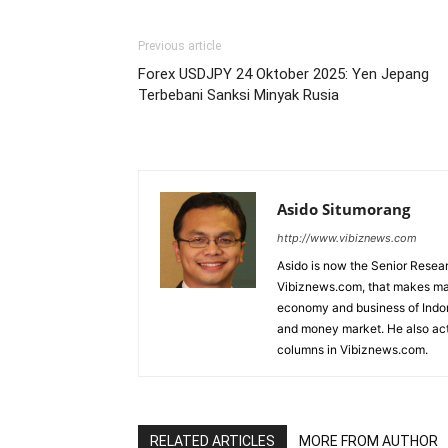
Previous article
Forex USDJPY 24 Oktober 2025: Yen Jepang
Terbebani Sanksi Minyak Rusia
Asido Situmorang
http://www.vibiznews.com
Asido is now the Senior Resear
Vibiznews.com, that makes mar
economy and business of Indone
and money market. He also acti
columns in Vibiznews.com.
RELATED ARTICLES
MORE FROM AUTHOR