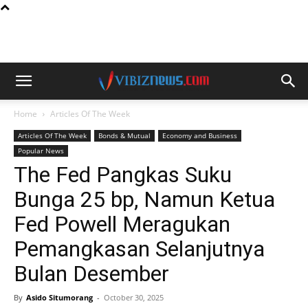
Home
Articles Of The Week
Articles Of The Week
Bonds & Mutual
Economy and Business
Popular News
The Fed Pangkas Suku
Bunga 25 bp, Namun Ketua
Fed Powell Meragukan
Pemangkasan Selanjutnya
Bulan Desember
By
Asido Situmorang
-
October 30, 2025