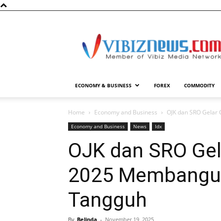
Vibiznews.com
ECONOMY & BUSINESS
FOREX
COMMODITY
Home
Economy and Business
OJK dan SRO Gelar
Economy and Business
News
Idx
OJK dan SRO Gel
2025 Membangun
Tangguh
By
Belinda
-
November 19, 2025