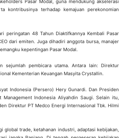
takeholders Pasar Modal, guna mendukung akselerasi
ta kontribusinya terhadap kemajuan perekonomian
ri peringatan 48 Tahun Diaktifkannya Kembali Pasar
CEO dari emiten. Juga dihadiri anggota bursa, manajer
i pemangku kepentingan Pasar Modal.
 sejumlah pembicara utama. Antara lain: Direktur
ional Kementerian Keuangan Masyita Crystallin.
kyat Indonesia (Persero) Hery Gunardi. Dan Presiden
et Management Indonesia Aliyahdin Saugi. Selain itu,
iden Direktur PT Medco Energi Internasional Tbk. Hilmi
global trade, ketahanan industri, adaptasi kebijakan,
stasi jangka Panjang. Di tengah pergeseran kebijakan