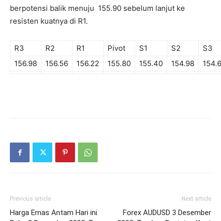
berpotensi
balik menuju 155.90 sebelum lanjut ke
resisten kuatnya di R1.
R3
R2
R1
Pivot
S1
S2
S3
156.98
156.56
156.22
155.80
155.40
154.98
154.
Previous article
Next article
Harga Emas Antam Hari ini
Forex AUDUSD 3 Desember