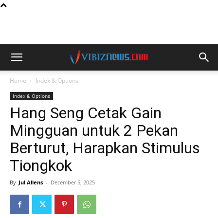
Home
Index & Options
Index & Options
Hang Seng Cetak Gain
Mingguan untuk 2 Pekan
Berturut, Harapkan Stimulus
Tiongkok
By
Jul Allens
-
December 5, 2025