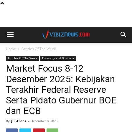
Home
Articles Of The Week
Articles Of The Week
Economy and Business
Market Focus 8-12
Desember 2025: Kebijakan
Terakhir Federal Reserve
Serta Pidato Gubernur BOE
dan ECB
By
Jul Allens
-
December 8, 2025