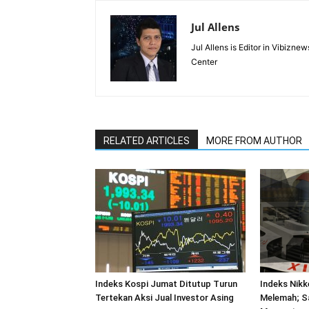
Jul Allens
Jul Allens is Editor in Vibiz
Center
RELATED ARTICLES
MORE FROM AUTHOR
Indeks Kospi Jumat Ditutup Turun
Indeks Nikk
Tertekan Aksi Jual Investor Asing
Melemah; S