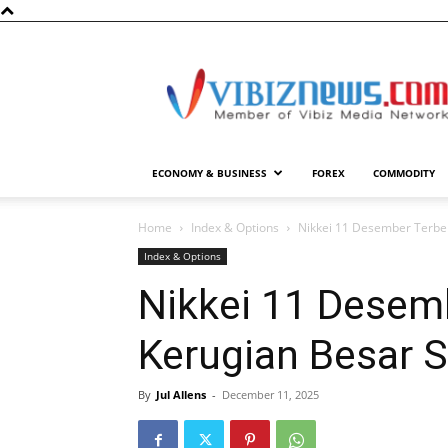
Vibiznews.com
ECONOMY & BUSINESS
FOREX
COMMODITY
Home
Index & Options
Nikkei 11 Desember Terbe
Index & Options
Nikkei 11 Desem
Kerugian Besar 
By
Jul Allens
-
December 11, 2025