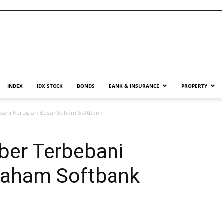
INDEX
IDX STOCK
BONDS
BANK & INSURANCE
PROPERTY
bani Kerugian Besar Saham Softbank
ber Terbebani
Saham Softbank