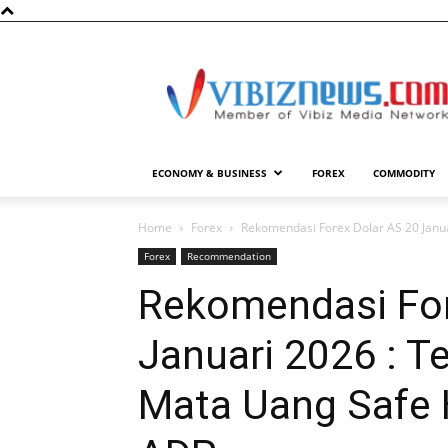
Vibiznews.com
ECONOMY & BUSINESS
FOREX
COMMODITY
Home
Forex
Rekomendasi Forex Dolar AS 20 Janu
Forex
Recommendation
Rekomendasi For
Januari 2026 : 
Mata Uang Safe 