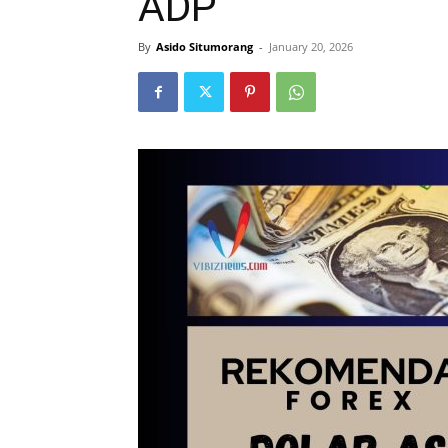
ADP
By
Asido Situmorang
-
January 20, 2026