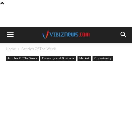
Home
Articles Of The Week
Articles Of The Week
Economy and Business
Market
Opportunity