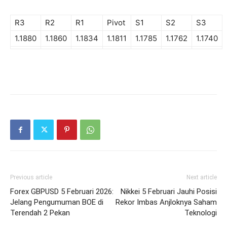
R3
R2
R1
Pivot
S1
S2
S3
1.1880
1.1860
1.1834
1.1811
1.1785
1.1762
1.1740
Previous article
Next article
Forex GBPUSD 5 Februari 2026:
Nikkei 5 Februari Jauhi Posisi
Jelang Pengumuman BOE di
Rekor Imbas Anjloknya Saham
Terendah 2 Pekan
Teknologi