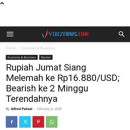
Home
Economy & Business
Economy & Business
Market
Rupiah Jumat Siang
Melemah ke Rp16.880/USD;
Bearish ke 2 Minggu
Terendahnya
By
Alfred Pakasi
-
February 6, 2026