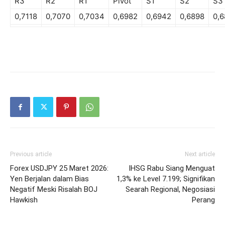
R3
R2
R1
Pivot
S1
S2
S3
0,7118
0,7070
0,7034
0,6982
0,6942
0,6898
0,
Previous article
Next article
Forex USDJPY 25 Maret 2026:
IHSG Rabu Siang Menguat
Yen Berjalan dalam Bias
1,3% ke Level 7.199; Signifikan
Negatif Meski Risalah BOJ
Searah Regional, Negosiasi
Hawkish
Perang