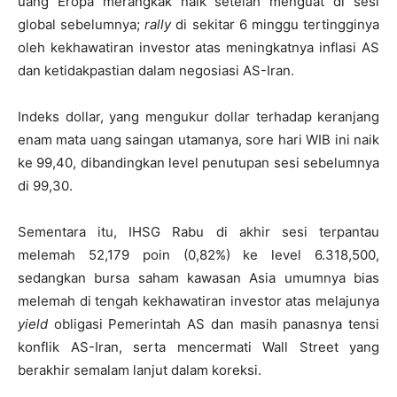
uang Eropa merangkak naik setelah menguat di sesi
global sebelumnya;
rally
di sekitar 6 minggu tertingginya
oleh kekhawatiran investor atas meningkatnya inflasi AS
dan ketidakpastian dalam negosiasi AS-Iran.
Indeks dollar, yang mengukur dollar terhadap keranjang
enam mata uang saingan utamanya, sore hari WIB ini naik
ke 99,40, dibandingkan level penutupan sesi sebelumnya
di 99,30.
Sementara itu, IHSG Rabu di akhir sesi terpantau
melemah 52,179 poin (0,82%) ke level 6.318,500,
sedangkan bursa saham kawasan Asia umumnya bias
melemah di tengah kekhawatiran investor atas melajunya
yield
obligasi Pemerintah AS dan masih panasnya tensi
konflik AS-Iran, serta mencermati Wall Street yang
berakhir semalam lanjut dalam koreksi.