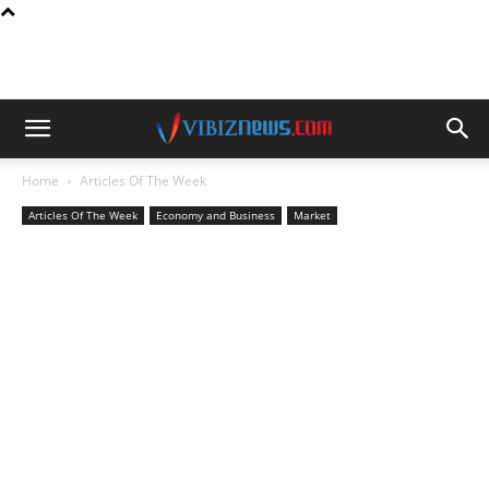
Home
Articles Of The Week
Articles Of The Week
Economy and Business
Market