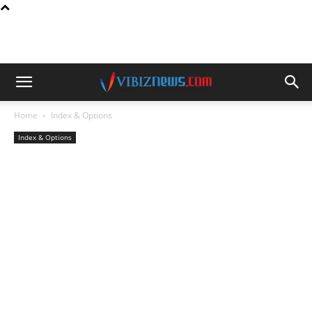
Home
Index & Options
Index & Options