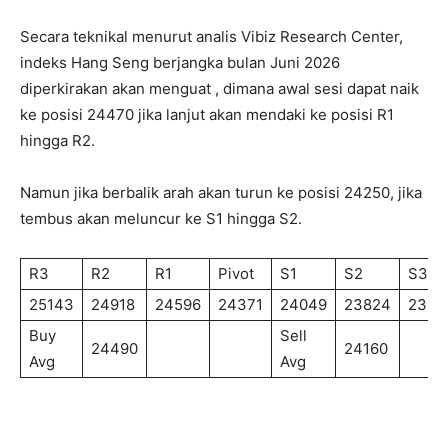
Secara teknikal menurut analis Vibiz Research Center,
indeks Hang Seng berjangka bulan Juni 2026
diperkirakan akan menguat , dimana awal sesi dapat naik
ke posisi 24470 jika lanjut akan mendaki ke posisi R1
hingga R2.
Namun jika berbalik arah akan turun ke posisi 24250, jika
tembus akan meluncur ke S1 hingga S2.
R3
R2
R1
Pivot
S1
S2
S3
25143
24918
24596
24371
24049
23824
2350
Buy
Sell
24490
24160
Avg
Avg